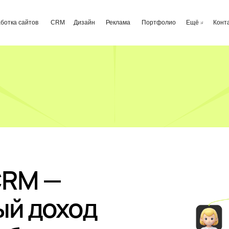
йтов
CRM
Дизайн
Реклама
Портфолио
Ещё
Контакты
8 800 10
CRM —
ый доход