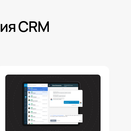
ния CRM