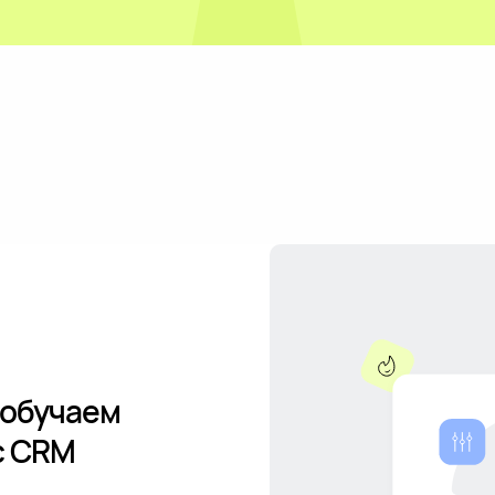
 обучаем
с CRM