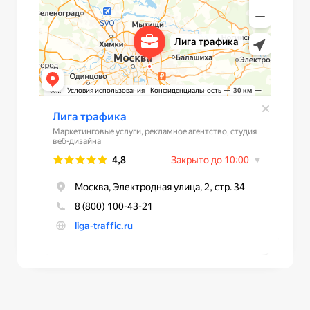
РАЗДЕЛЫ
ИНФОРМАЦИЯ
О нас
Партнеры
Наши кейсы
Бесплатная консультация
Сопровождение
Обратный звонок
Блог
Вакансии
ООО ЛИГА ТРАФИКА®
, ОГРН
1247700431406 2026г. Все права защищены ©.
Копирование материалов без согласования
запрещено. Информация на сайте не
является публичной офертой. *Ресурсы
Instagram, Facebook, WhatsApp принадлежат
компании Meta, признанной экстремистской