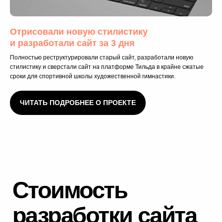
Отрисовали новую стилистику
и разработали сайт за 3 дня
Полностью реструктурировали старый сайт, разработали новую
Узнайте точную
стилистику и сверстали сайт на платформе Тильда в крайне сжатые
сроки для спортивной школы художественной гимнастики.
стоимость работ
над проектом
ЧИТАТЬ ПОДРОБНЕЕ О ПРОЕКТЕ
Большинство проектов -
индивидуальны.
Мы не используем шаблонные решения,
они не подойдут конкретно для вашего
бизнеса, в 90% случаев. У нас есть
ориентировочный прайс, но финальная
стоимость будет сформирована от
конечных поставленных задач, целей и
KPI.