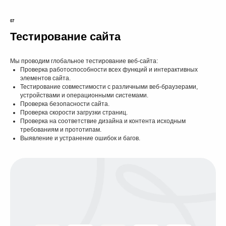
07
Тестирование сайта
Мы проводим глобальное тестирование веб-сайта:
Проверка работоспособности всех функций и интерактивных
элементов сайта.
Тестирование совместимости с различными веб-браузерами,
Парт-тайм дизайн
устройствами и операционными системами.
Проверка безопасности сайта.
отдел для вас!
Проверка скорости загрузки страниц.
Проверка на соответствие дизайна и контента исходным
Вы получаете профессиональное решение любых
требованиям и прототипам.
Выявление и устранение ошибок и багов.
дизайн-задач тогда, когда это необходимо, при
этом экономя на полном рабочем дне. Мы
предлагаем быстрые сроки выполнения, сохраняя
высокое качество, без необходимости содержать
штатного сотрудника.