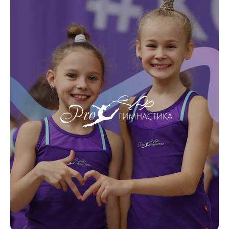
Лендинг
от 22 дней
Создание сайта с уникальным дизайном
и версткой для заявок от целевой аудитории
Заказать
Экспресс-лендинг
9 дней
Отразим преимущества Вашего продукта,
услуги или товара без лишних итераций
согласований
Заказать
Многостраничный
от 35 дней
Предлагаем решения для корпоративного