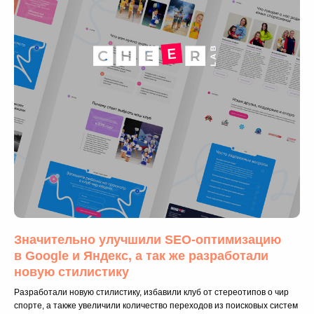
разработки сайта
Заказать
Ускорить разработку
к стоимости
+ 30%
Обсудим проект?
Значительно улучшили SEO-оптимизацию
в Google и Яндекс, а так же разработали
новую стилистику
Разработали новую стилистику, избавили клуб от стереотипов о чир
спорте, а также увеличили количество переходов из поисковых систем
Я
согласен(-на)
с
политикой обработки