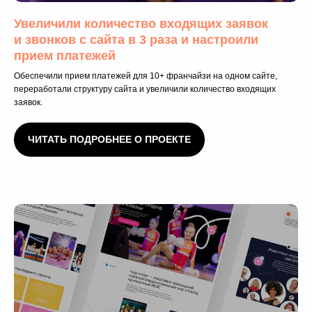
сайта с настройкой интеграций и контентом
Увеличили количество входящих заявок
для сайта
и звонков с сайта в 3 раза и настроили
прием платежей
Заказать
Обеспечили прием платежей для 10+ франчайзи на одном сайте,
переработали структуру сайта и увеличили количество входящих
заявок.
Интернет-магазин
от 35 дней
Продуманный уникальный дизайн и визуал,
ЧИТАТЬ ПОДРОБНЕЕ О ПРОЕКТЕ
чтобы привлечь заявки и решить боли Вашей
аудитории
Заказать
Премиум
от 40 дней
Визуальная концепция с характером,
созданная быстро и без лишних
Стоимость
согласований