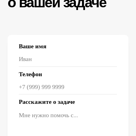
hello@liga-traffic.ru
Мы в соц сетях
ОФИС
Москва, ул. Электродная
2,строение 34, 2 этаж, офис 216
пн-пт