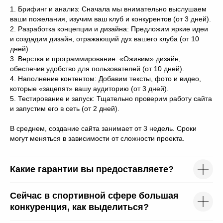
1. Брифинг и анализ: Сначала мы внимательно выслушаем
о вашей задаче
ваши пожелания, изучим ваш клуб и конкурентов (от 3 дней).
2. Разработка концепции и дизайна: Предложим яркие идеи
и создадим дизайн, отражающий дух вашего клуба (от 10
дней).
3. Верстка и программирование: «Оживим» дизайн,
обеспечив удобство для пользователей (от 10 дней).
Ваше имя
4. Наполнение контентом: Добавим тексты, фото и видео,
которые «зацепят» вашу аудиторию (от 3 дней).
5. Тестирование и запуск: Тщательно проверим работу сайта
и запустим его в сеть (от 2 дней).
Телефон
В среднем, создание сайта занимает от 3 недель. Сроки
могут меняться в зависимости от сложности проекта.
Расскажите о задаче
Какие гарантии вы предоставляете?
Сейчас в спортивной сфере большая
конкуренция, как выделиться?
Я
согласен(-на)
с
политикой обработки персональных
данных