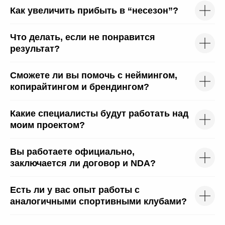
Я
согласен(-на)
на получение рекламно-
информационных материалов
Как увеличить прибыть в “несезон”?
ОБСУДИТЬ ПРОЕКТ
Что делать, если не понравится
результат?
Сможете ли вы помочь с неймингом,
копирайтингом и брендингом?
Какие специалисты будут работать над
моим проектом?
8 (800) 100 43 21
Вы работаете официально,
заключается ли договор и NDA?
hello@liga-traffic.ru
Есть ли у вас опыт работы с
Москва, ул. Электродная 2,
аналогичными спортивными клубами?
строение 34, 2 этаж, офис 216