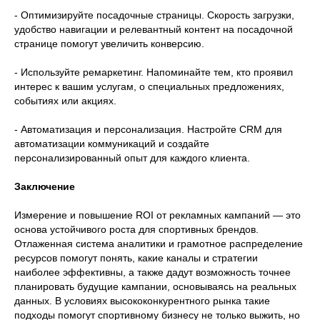
- Оптимизируйте посадочные страницы. Скорость загрузки,
эффективную
удобство навигации и релевантный контент на посадочной
стратегию
странице помогут увеличить конверсию.
продвижения для
- Используйте ремаркетинг. Напоминайте тем, кто проявил
интерес к вашим услугам, о специальных предложениях,
вашего бизнеса
событиях или акциях.
- Автоматизация и персонализация. Настройте CRM для
Оставьте свой номер телефона, и мы перезвоним
автоматизации коммуникаций и создайте
вам, чтобы проконсультировать и ответить на все
персонализированный опыт для каждого клиента.
вопросы.
Заключение
Измерение и повышение ROI от рекламных кампаний — это
основа устойчивого роста для спортивных брендов.
Отлаженная система аналитики и грамотное распределение
ресурсов помогут понять, какие каналы и стратегии
наиболее эффективны, а также дадут возможность точнее
планировать будущие кампании, основываясь на реальных
Я
согласен(-на)
с
политикой обработки персональных
данных. В условиях высококонкурентного рынка такие
данных
подходы помогут спортивному бизнесу не только выжить, но