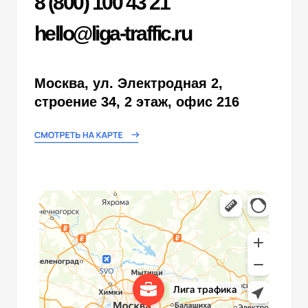
ООО ЛИГА ТРАФИКА®
, ОГРН
1247700431406 2026г. Все права защищены ©.
Копирование материалов без согласования
запрещено. Информация на сайте не
является публичной офертой. *Ресурсы
Instagram, Facebook, WhatsApp принадлежат
компании Meta, признанной экстремистской
на территории Российской Федерации
Согласие на обработку персональных данных
Согласие на получение рекламных материалов
Политика обработки персональных данных
Сбор cookies